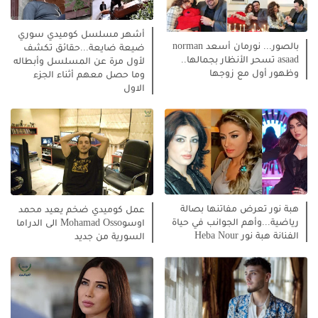
أشهر مسلسل كوميدي سوري
بالصور... نورمان أسعد norman
ضيعة ضايعة...حقائق تكشف
asaad تسحر الأنظار بجمالها..
لأول مرة عن المسلسل وأبطاله
وظهور أول مع زوجها
وما حصل معهم أثناء الجزء
الاول
هبة نور تعرض مفاتنها بصالة
عمل كوميدي ضخم يعيد محمد
رياضية...وأهم الجوانب في حياة
اوسوMohamad Osso الى الدراما
الفنانة هبة نور Heba Nour
السورية من جديد