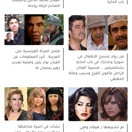
باب الحارة
الصادم لتركه زوجته
فضل المرأة الفرنسية على
من رواد مسرح الأطفال في
العربية.. أبرز المعلومات عن
سوريا وشارك في باب الحارة
الفنان نوار بلبل وقصة تهـديد
بشخصيتين .. مسيرة الفنان
زهير رمضان له
الراحل مأمون الفرخ وسبب وفاته
الحقيقي
نشأت في أسرة محافظة
تم تشبيهها بـ هيفاء وهبي
وحظيت بدعم والدها .. ومن