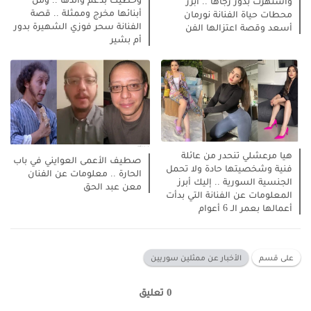
واشتهرت بدور رجاها .. أبرز
أبنائها مخرج وممثلة .. قصة
محطات حياة الفنانة نورمان
الفنانة سحر فوزي الشهيرة بدور
أسعد وقصة اعتزالها الفن
أم بشير
هيا مرعشلي تنحدر من عائلة
صطيف الأعمى العوايني في باب
فنية وشخصيتها حادة ولا تحمل
الحارة .. معلومات عن الفنان
الجنسية السورية .. إليك أبرز
معن عبد الحق
المعلومات عن الفنانة التي بدأت
أعمالها بعمر الـ 6 أعوام
على قسم
الأخبار عن ممثلين سوريين
0 تعليق