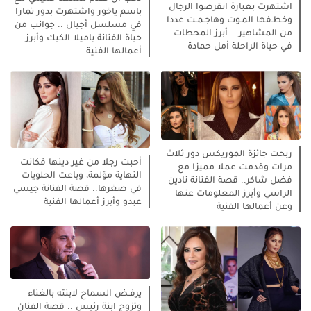
اشتهرت بعبارة انقرضوا الرجال
باسم ياخور واشتهرت بدور تمارا
وخطـفها المـوت وهاجـمـت عددا
في مسلسل أجيال .. جوانب من
من المشاهير .. أبرز المحطات
حياة الفنانة باميلا الكيك وأبرز
في حياة الراحلة أمل حمادة
أعمالها الفنية
ربحت جائزة الموريكس دور ثلاث
أحبت رجلا من غير دينها فكانت
مرات وقدمت عملا مميزا مع
النهاية مؤلمة، وباعت الحلويات
فضل شاكر.. قصة الفنانة نادين
في صغرها.. قصة الفنانة جيسي
الراسي وأبرز المعلومات عنها
عبدو وأبرز أعمالها الفنية
وعن أعمالها الفنية
يرفـض السماح لابنته بالغناء
وتزوج ابنة رئيس .. قصة الفنان