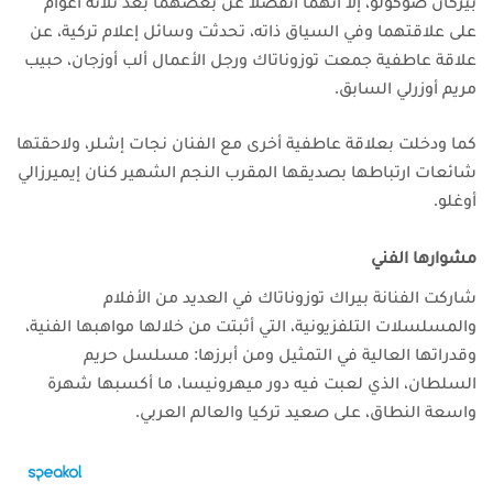
بيركان صوكولو، إلا أنهما انفصلا عن بعضهما بعد ثلاثة أعوام
على علاقتهما
وفي السياق ذاته، تحدثت وسائل إعلام تركية، عن
علاقة عاطفية جمعت توزوناتاك ورجل الأعمال ألب أوزجان، حبيب
مريم أوزرلي السابق.
كما ودخلت بعلاقة عاطفية أخرى مع الفنان نجات إشلر، ولاحقتها
شائعات ارتباطها بصديقها المقرب النجم الشهير كنان إيميرزالي
أوغلو.
مشوارها الفني
شاركت الفنانة بيراك توزوناتاك في العديد من الأفلام
والمسلسلات التلفزيونية، التي أثبتت من خلالها مواهبها الفنية،
وقدراتها العالية في التمثيل
ومن أبرزها: مسلسل حريم
السلطان، الذي لعبت فيه دور ميهرونيسا، ما أكسبها شهرة
واسعة النطاق، على صعيد تركيا والعالم العربي.