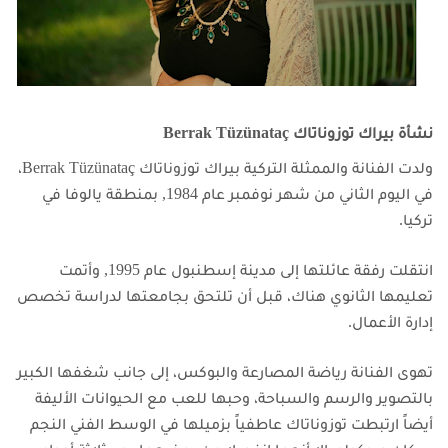
نشأة بيراك توزوناتاك Berrak Tüzünataç
ولدت الفنانة والممثلة التركية بيراك توزوناتاك Berrak Tüzünataç،
في اليوم الثاني من شهر نوفمبر عام 1984, بمنطقة يالوفا في
تركيا.
انتقلت رفقة عائلتها إلى مدينة إسطنبول عام 1995, وأتمت
تعليمها الثانوي هناك، قبل أن تلتحق بجامعتها لدراسة تخصص
إدارة الأعمال.
تهوى الفنانة رياضة المصارعة والبوكس، إلى جانب شغفها الكبير
بالتصوير والرسم والسباحة، وحبها للعب مع الحيوانات الأليفة
أيضاً
ارتبطت توزوناتاك عاطفياً بزميلها في الوسط الفني النجم