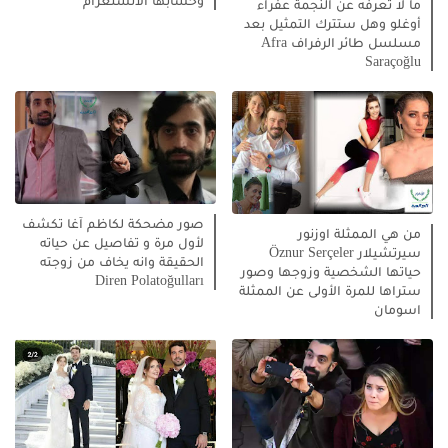
وحسابها الانستغرام
ما لا تعرفه عن النجمة عفراء
أوغلو وهل ستترك التمثيل بعد
مسلسل طائر الرفراف Afra
Saraçoğlu
صور مضحكة لكاظم آغا تكشف
من هي الممثلة اوزنور
لأول مرة و تفاصيل عن حياته
سيرتشيلار Öznur Serçeler
الحقيقة وانه يخاف من زوجته
حياتها الشخصية وزوجها وصور
Diren Polatoğulları
ستراها للمرة الأولى عن الممثلة
اسومان