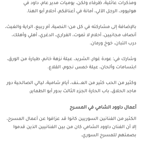
ومذكرات عائلية، ظرفاء ولكن، يوميات مدير عام، داود في
هوليوود، الرجل الآلي، أمانة في أعناقكم، أحلام أبو الهنا.
بالإضافة إلى مشاركته في كل من؛ النصية، أم ربيع، الراية والغيث،
أنصاف مجانيين، أحلام لا تموت، الفراري، الدغري، أهلي وأهلك،
درب التبان، خوخ ورمان.
وشارك في: عودة غوار، الشريد، عيلة نزهة خانم، طيارة من الورق،
ابتسامات وألحان، عيلة خمس نجوم، القلاع.
وكثير من الحب كثير من العـ.ـنف، أيام شامية، ليالي الصالحية دور
ماجد الحلاق، باب الحارة الجزء الثالث بدور أبو الطماير.
أعمال داوود الشامي في المسـرح
الكثير من الفنانين السوريين كانوا قد عزافوا عن أعمال المسرح،
إلا أن الفنان داوود الشامي كان من بين الفنانيين الذين قدموا
بصمتهم للمسرح السوري.