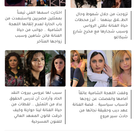
اختارت اسمها الفني تيمناً
تزوجت من جلال شموط وحال
بممثلين مصريين واستبعدت من
الطـ.ـلاق بينهما .. أبرز محطات
باب الحارة لعدم إتقانها اللهجة
حياة الفنانة نظلي الرواس
الشامية .. جوانب من حياة
وسبب شجـارها مع مخرج شارع
الفنانة فاتن شاهين وسبب
شيكاغو
زواجها المتأخر
سبب لها عروس بيروت النقد
وقفت اللهجة الشامية عائقاً
الحاد وأرادت أن تدرس الحقوق
أمامها وانفصلت عن زوجها
بدلا من التمثيل .. لقطات من
لأسباب سياسية .. قصة الفنانة
حياة الفنانة لينا حوارنة وكيف
عهد ديب وحقيقة نجاتها من
خرقت قانون المعهد العالي
حادث سير مروع
للفنون المسرحية