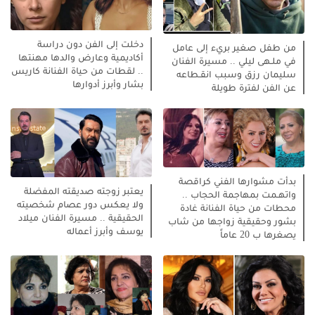
دخلت إلى الفن دون دراسة
من طفل صغير بريء إلى عامل
أكاديمية وعارض والدها مهنتها
في ملـهى ليلي .. مسيرة الفنان
.. لقطات من حياة الفنانة كاريس
سليمان رزق وسبب انقـطاعه
بشار وأبرز أدوارها
عن الفن لفترة طويلة
بدأت مشوارها الفني كراقصة
يعتبر زوجته صديقته المفضلة
واتهـمت بمهاجمة الحجاب ..
ولا يعكس دور عصام شخصيته
محطات من حياة الفنانة غادة
الحقيقية .. مسيرة الفنان ميلاد
بشور وحقيقية زواجها من شاب
يوسف وأبرز أعماله
يصغرها ب 20 عاماً