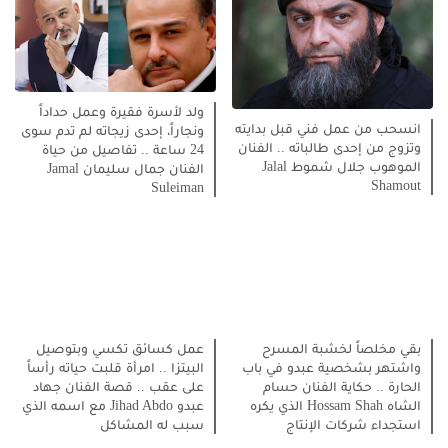
ولد لأسرة فقيرة وعمل حداداً
انسحب من عمل فني قبل بدايته
ونجاراً، إحدى زيجاته لم تدم سوى
وتزوج من إحدى طالباته .. الفنان
24 ساعة .. تفاصيل من حياة
الموهوب جلال شموط Jalal
الفنان جمال سليمان Jamal
Shamout
Suleiman
بقي مخلصاً لخشبة المسرح
عمل كسائق تكسي وبتوصيل
واشتهر بشخصية عبدو في باب
البيتزا .. امرأة قلبت حياته رأساً
الحارة .. حكاية الفنان حسام
على عقب .. قصة الفنان جهاد
الشاه Hossam Shah الذي يكره
عبدو Jihad Abdo مع اسمه الذي
استجداء شركات الإنتاج
سبب له المشاكل