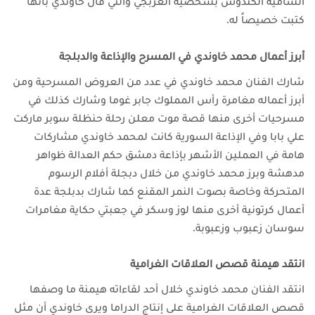
الشامية الكندوش بشخصية العربجي والتي قال خاوندي بأنها
كتبت خصيصاً له.
أبرز أعمال محمد خاوندي في المسرح والإذاعة والدبلجة
شارك الفنان محمد خاوندي في عدد من العروض المسرحية ومن
أبرز أعماله مغامرة رأس المملوك جابر غوما
وشارك كذلك في
مسرحيات أخرى منها قصة موت معلن رحلة حنظلة سوبر ماركت
علي بابا
وفي الإذاعة السورية كانت لمحمد خاوندي مشاركات
هامة في العملين الأشهر بإذاعة دمشق حكم العدالة ظواهر
مدهشة
وبرز محمد خاوندي من خلال دبجلة أفلام الرسوم
المتحركة وخاصة بصوت النمر المقنع
كما شارك بدبلجة عدة
أعمال كرتونية أخرى منها لوز وسكر في جعبتي حكاية مغامرات
سوسان زعبوب وزعبوبة.
انتقد هيمنة قصص العلاقات الغرامية
انتقد الفنان محمد خاوندي خلال أحد لقاءاته هيمنة ما وصفها
قصص العلاقات الغرامية على إنتاج الدراما
ويرى خاوندي أن مثل