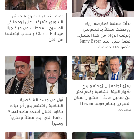
دعت النساء للتطوع بالجيش
السوري وتعرفت على زوجها في
بدأت عملها كعارضة أزياء
المسرح .. محطات من حياة جيانا
ووصفت ممثلاً بــالنسونجي
عيد Gianna Eid وأسباب ابتعادها
وترغب الزواج من هذا الممثل..
عن الفن
قصة جيني إسبر Jenny Esper
وأصولها الحقيقية
يعزو نجاحه إلى زوجته وأبدع
بأدوار البيئة الشامية وقدم أكثر
من ثمانين عملاً .. مشوار الفنان
أول من جسد الشخصية
السوري بسام كوسا Bassam
الشامية واشتهر بدور أبو دباك ..
Koussa
حكاية الفنان أسعد فضة Asaad
Fadda الذي أبدع ممثلاً ومخرجاً
ومديراً