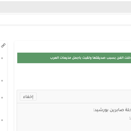
د..دخلت الفن بسبب صديقتها ولقبت باجمل مذيعات العرب
حلة صابرين بورشيد: