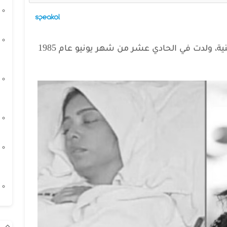
صابرين بورشيد، مذيعة وممثلة بحرينية، ولدت في الحادي عشر من شهر يونيو عام 1985