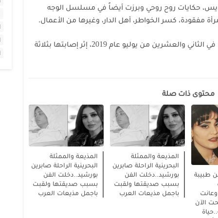
ا
رايس، حكايات روح روحي
وبرزت أيضاً في مسلسل الوجه
أة مفقودة، كسر الخواطر، أهل الدار، وغيرها من الأعمال.
ا
ا
توفيت المذيعة والممثلة صابرين بورشيد، في الثاني والعشرين من يوليو عام 2019، إثر إصابتها بثلاثة
ا
محتوى ذات صلة
المذيعة والممثلة
المذيعة والممثلة
البحرينية الراحلة صابرين
البحرينية الراحلة صابرين
 طبيبة
بورشيد..دخلت الفن
بورشيد..دخلت الفن
بسبب صديقتها ولقبت
بسبب صديقتها ولقبت
وعانت
باجمل مذيعات العرب
باجمل مذيعات العرب
حت الآن
.حياة