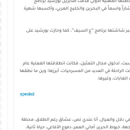
طتها المهنية الأولى
قدمت صابرين بورشيد برنامج
ا
201, حيت لاقى انتشاراً واسعاً في البحرين والخليج العربي، وأكسبها شهرة
ا
ا
عبر شاشتها برنامج “ع السيف”، كما وحازت بورشيد على
ا
ا
ا
ت، لدخول مجال التمثيل، فكانت انطلاقتها الفعلية عام
 الراحلة في العديد من المسرحيات، أبرزها: وين ما نطقها
ا
الغابات، وغيرها.
ا
ا
ا
ا
 دلال والعيال، أنا عندي نص، عشاق رغم الطلاق، محطة
ا
هة، خيوط الحرير، أماني العمر، دموع الأفاعي، حياة ثانية،