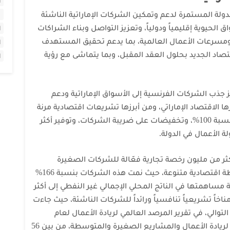
ا
دولة المستمرة لدعم وتمكين الشركات الإماراتية الناشئة
لحيوية إقليمياً ودولياً، وتعزيز التواصل وبناء الشراكات
ا
ومسرعات الأعمال العالمية، بما يدعم تحقيق المستهدف
ا
اقتصاد الجديد بحلول العقد المقبل، وبما يتماشى مع رؤية
ا
جذب الشركات الفرنسية إلى الأسواق الإماراتية ودعم
ها الاقتصاد الإماراتي، ومن أبرزها تشريعات اقتصادية مرنة
مثل السماح بالتملك الأجنبي للشركات بنسبة 100%، وتخفيضات على ضريبة الشركات، وتوفير أكثر
كثر من مليون رخصة تجارية فعّالة للشركات الصغيرة
والمتوسطة، والتي تعمل بمجالات وأنشطة اقتصادية متنوعة، حيث نمت هذه الشركات بنسبة 166%
وصلت نسبة مساهمتها في الناتج المحلي الإجمالي غير النفطي إلى أكثر
ك مناخاً تشريعياً تنافسياً ورائداً للشركات الناشئة، حيث جاءت
ى التوالي، في تقرير المرصد العالمي لريادة الأعمال لعام
2024/2025، كما صُنفت بأنها أفضل مكان لريادة الأعمال والمشاريع الصغيرة والمتوسطة، من بين 56