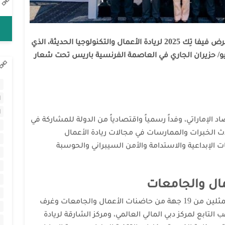
تشارك دولة الإمارات بجناح رسمي في معرض فيفا تِك 2025 لريادة الأعمال والتكنولوجيا الحديثة، الذي
 أعماله أمس وتستمر حتى 14 يونيو/ حزيران الجاري في العاصمة الفرنسية باريس تحت شعار
ا
ا
ا
د الإماراتي، وفداً رسمياً واقتصادياً من الدولة للمشاركة في
ث الخبرات والممارسات في مجالات ريادة الأعمال
ت الإبداعية والاستدامة والأمن السيبراني والحوسبة
ويضم وفد الدولة المشارك مسؤولين وممثلين من 19 جهة من حاضنات الأعمال والجامعات وغرف
 التابع لمركز دبي المالي العالمي، ومركز الشارقة لريادة