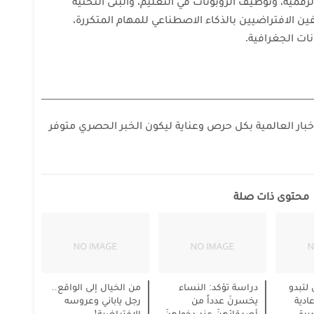
لرقمية، وتوظيف الروبوتات في التعليم، والبنى التحتية
ين الافتراضيين بالذكاء الاصطناعي للمهام المتكررة،
نات الجغرافية.
بار العالمية بكل حرص وعناية ليكون الخبر الحصري متوفر
محتوى ذات صلة
لتبدو
دراسة تؤكد: النساء
من الخيال إلى الواقع..
ادية
يخسرنَ عدداً من
رجل ياباني وعروسه
يرة
أصدقائهنَ عند دخولهنَ
الافتراضية!