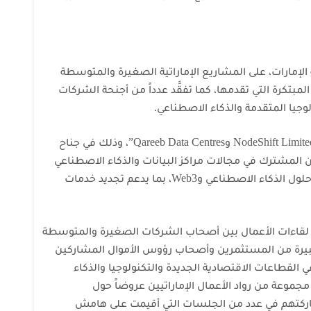
لإمارات، على المشاريع الإماراتية الصغيرة والمتوسطة
لمبتكرة التي تقدمها، كما تفقَّد عدداً من أجنحة الشركات
يا المتقدمة والذكاء الاصطناعي.
وشهد توقيع مذكرة تفاهم بين شركتي “NodeShift Limited وQareeb Data Centres”، وذلك في جناح
ن المشترك في مجالات مراكز البيانات والذكاء الاصطناعي
والخدمات السحابية، وتسهم في توسيع حلول الذكاء الاصطناعي وWeb3، بما يدعم تجديد خدمات
قاءات الأعمال بين أصحاب الشركات الصغيرة والمتوسطة
بيرة من المستثمرين وأصحاب رؤوس الأموال المشاركين
لقطاعات الاقتصادية الجديدة والتكنولوجيا والذكاء
مجموعة من رواد الأعمال الإماراتيين عروضاً حول
اركتهم في عدد من الجلسات التي أقيمت على هامش