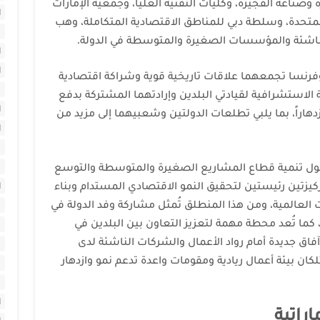
وصناعة الفجيرة، وكليات التقنية العليا، وجمعية الإمارات
ا
 المتحدة، وسلطة دبي للمناطق الاقتصادية المتكاملة، وهب
ا
ا
 وفرنسا تجمعهما علاقات تاريخية قوية وشراكة اقتصادية
 الاستشرافية لقيادتي البلدين وإرادتهما المشتركة بدفع
ا
زدهاراً، بما يلبي تطلعات الدولتين وشعبيهما إلى مزيد من
ا
ا
حول تنمية قطاع المشاريع الصغيرة والمتوسطة والتوسع
ركيزتين رئيستين لتحقيق النمو الاقتصادي المستدام وبناء
ا
لعالمية، ومن هذا المنطلق تُمثل مشاركة وفد الدولة في
ما تُعد محطة مهمة لتعزيز التعاون بين البلدين في
ا
فاق جديدة أمام رواد الأعمال والشركات الناشئة لدى
ا
لكان بيئة أعمال ريادية ومقومات واعدة تدعم نمو وازدهار
ا
ا
ا
راتية