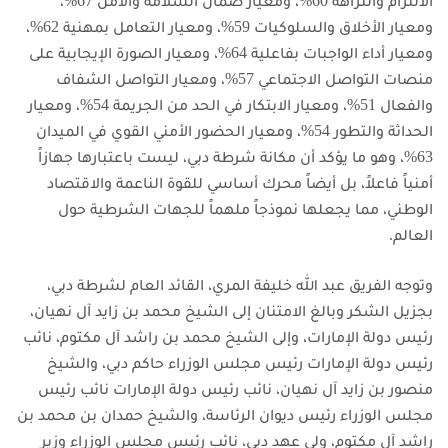
الالتزام والنزاهة 60%، ومعيار ضمان السلامة والأمن 67%،
ومعيار الأخلاق والسلوكيات 59%، ومعيار التعامل بمهنية 62%،
ومعيار أداء الواجبات بفاعلية 64%، ومعيار الصورة الإيجابية على
منصات التواصل الاجتماعي 57%، ومعيار التواصل الشفاف
والفعال 51%، ومعيار الابتكار في الحد من الجريمة 54%، ومعيار
الحداثة والتطور 54%، ومعيار الحضور الأمني القوي في الميدان
63%، وهو ما يؤكد أن مكانة شرطة دبي، ليست باعتبارها جهازاً
أمنياً فاعلاً، بل أيضاً محرك أساسي للقوة الناعمة والاقتصاد
الوطني، مما يجعلها نموذجاً ملهماً للجهات الشرطية حول
العالم.
وتوجه الفريق عبد الله خليفة المري، القائد العام لشرطة دبي،
بجزيل الشكر وبالغ الامتنان إلى الشيخ محمد بن زايد آل نهيان،
رئيس دولة الإمارات، وإلى الشيخ محمد بن راشد آل مكتوم، نائب
رئيس دولة الإمارات رئيس مجلس الوزراء حاكم دبي، والشيخ
منصور بن زايد آل نهيان، نائب رئيس دولة الإمارات نائب رئيس
مجلس الوزراء رئيس ديوان الرئاسة، والشيخ حمدان بن محمد بن
راشد آل مكتوم، ولي عهد دبي، نائب رئيس مجلس الوزراء وزير