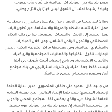
تصدّر شرطة دبي المؤشرات العالمية هو ثمرة رؤية طموحة
وقيادة رشيدة آمنت أن التفوق ليس خيارًا بل التزام وطني.
وقال: لقد نجحنا في الانتقال من إطار عمل تقليدي إلى منظومة
عمل أمنية تتسم بالذكاء والمرونة والاستدامة، عبر تطوير آليات
عمل تستند إلى الابتكار والتقنيات المتقدمة، بما في ذلك الذكاء
الاصطناعي والتحول الرقمي الشامل. ومن خلال المبادرات
والمشاريع العالمية، وفي مقدمتها مراكز الشرطة الذكية، وتحدي
الإمارات للفرق التكتيكية والفعاليات المجتمعية والرياضية،
والألعاب الالكترونية، وبرنامج إسعاد، أثبتت شرطة دبي أنها
ليست فقط جهة أمنية، بل شريك استراتيجي في بناء مجتمع
آمن ومتقدم ومستدام، يُحتذى به عالميًا.
من جانبه، قال العميد علي خلفان المنصوري، مدير الإدارة العامة
لإسعاد المجتمع: نفخر بهذا الإنجاز العالمي الذي حققته القيادة
العامة لشرطة دبي، والذي يعكس ثقة المجتمع المحلي والدولي
في مؤسستنا الأمنية. إن تصدر شرطة دبي لمؤشر قوة سمعة
الهوية المؤسسية على مستوى الأجهزة الشرطية في العالم،