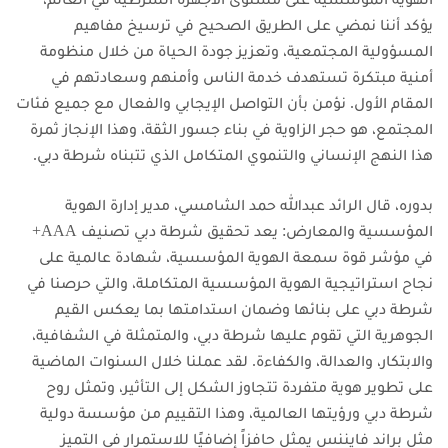
يؤكد أننا نمضي على الطريق الصحيح في ترسيخ مفاهيم
المسؤولية المجتمعية، وتعزيز جودة الحياة من خلال منظومة
أمنية مبتكرة تستهدف خدمة الناس وأمنهم وسعادتهم في
المقام الأول. نؤمن بأن التواصل الإيجابي والفعال مع جميع فئات
المجتمع، هو حجر الزاوية في بناء جسور الثقة، وهذا الإنجاز ثمرة
هذا النهج الإنساني والتنموي المتكامل الذي تتبناه شرطة دبي.
بدوره، قال الرائد عبدالله حمد الشامسي، مدير إدارة الهوية
المؤسسية والمعارض: يعد تحقيق شرطة دبي تصنيف AAA+
في مؤشر قوة سمعة الهوية المؤسسية، شهادة عالمية على
نجاح استراتيجية الهوية المؤسسية المتكاملة، والتي حرصنا في
شرطة دبي على بنائها وضمان استدامتها بما يعكس القيم
الجوهرية التي تقوم عليها شرطة دبي، والمتمثلة في الشفافية،
والابتكار، والعدالة، والكفاءة. لقد عملنا خلال السنوات الماضية
على تطوير هوية متفردة تتجاوز الشكل إلى التأثير، وتمثل روح
شرطة دبي ورؤيتها العالمية، وهذا التقييم من مؤسسة دولية
مثل براند فايننس يمثل حافزاً إضافيًا للاستمرار في التميز