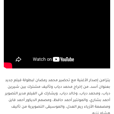
يتزامن إصدار الأغنية مع تحضير محمد رمضان لبطولة فيلم جديد
بعنوان
أسد
، من إخراج محمد دياب وتأليف مشترك بين شيرين
دياب، ومحمد دياب، وخالد دياب. ويشارك في الفيلم مدير التصوير
أحمد بشاري، والمونتير أحمد حافظ، ومصمم الديكور أحمد فايز،
ومصممة الأزياء ريم العدل، والموسيقى التصويرية من تأليف
هشام نزيه.