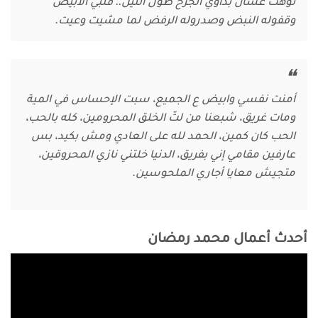
توهت عشان بداوي الجرح طول الليل.. قلبي الأبيض
وقفوله النبض وصدروله الرفض لما مشيت وعيت.
أمنت نفسي وابيض ع الجميع، سبت الإحساس في المية
ومات غريق، شبعنا من لتّ الخلق المحرومين، كله بالحب،
الحب كان كمين، الحمد لله على العادي ومش بكيد، بس
عارفين مقامي إني بفريق، الدنيا خلتني نازي المحروقين،
متجيش معايا أجاري الملحوسين.
أحدث أعمال محمد رمضان