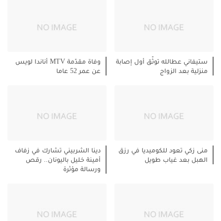
ستيفاني عطالله توثّق أول إصابة
وفاة مقدّمة MTV أناندا لويس
منزلية بعد الزواج
عن عمر 52 عاما
منى زكي تعود للكوميديا في رزق
دينا الشربيني تشارك في زفاف
الهبل بعد غياب طويل
أمينة خليل باليونان.. رقص
ورسالة مؤثرة