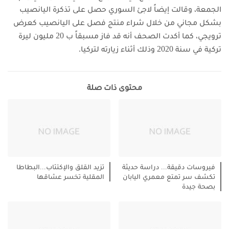
الجمعة، وقالت إيضاً لاجئ السوري حصل على تذكرة اليانصيب
بشكل مجاني من خلال شراء منتج فصل على اليانصيب كعرض
ترويجي، كما أكدت الصحف أنه قد فاز مسبقاً ب 20 مليون ليرة
تركية في سنة 2020 وذلك أثناء زيارته لتركيا.
محتوى ذات صلة
فيروسات دقيقة... دراسة حديثة
تزيد القلق والإكتئاب...البطاطا
تكشف سر تمتع معمري اليابان
المقلية تخسر عشاقها
بصحة جيدة