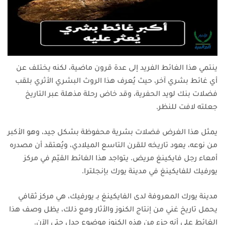
ينتمي هذا الغائط الفريد إلى عدة قرون ماضية، لكنه يختلف عن
أي غائط بشري آخر، حيث يُعرف هذا الروث البشري الأثري بلقب
فضلات بنك لويد الحفرية، وقد خاض رحلة مذهلة عبر التاريخ
جعلته لافت للنظر.
يمثل هذا الغرض فضلات بشرية محفوظة بشكل جيد، وهو الأكبر
من نوعه، يعود تاريخه للقرن التاسع الميلادي، ويُعتقد أن مصدره
أمعاء رجل فايكينغ مريض. يتواجد هذا الغائط القيّم في مركز
يورفيك للفايكينغ في مدينة يورك بإنجلترا.
مدينة يورك المعروفة لدى الفايكينغ بـ يورفيك، هي مركز ثقافي
يحمل تاريخ غني من إنتاج الكنوز والأثار ومع ذلك، يظل وصف هذا
الغائط على أنه جزء من هذه الكنوز موضوع جدل حتى الآن.