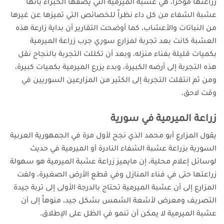
زراعتها مؤخراً، هي عشبة الميرمية التي يصفها الخبراء بأنها
عشبة الشفاء من كل داء نظراً للخصائص التي تميزها عن غيرها
من النباتات والأعشاب، كما
أوضحت التقارير أن بداية زارعة هذه
العشبة كانت بعد تجربة لمزارع سوري جرب زراعة الميرمية
بكميات قليلة بفناء منزله، وبعد أن تكللت التجربة بالنجاح نقل
هذه التجربة إلى أرضه الكبيرة، وبدء يزرع الميرمية بكميات كبيرة،
ومن ثم انتقلت التجربة إلى الكثير من المزارعين السوريين في
وقت لاحق.
زراعة الميرمية في سورية
يقول المزارع أبو محمد الذي نجح لأول مرة في الجمهورية العربية
السورية بزراعة عشبة الشفاء النادرة أو الميرمية في حديث
لوسائل إعلام محلية، إن مايميز زراعة عشبة الميرمية هو سهولة
زراعتها حتى في فناء المنازل وفي قطع الأرض الصغيرة،
ولفت
المزارع إلى أن عشبة الميرمية تحتاج بالدرجة الأولى إلى تربة جيدة
التصريف ومعرض لأشعة الشمس بشكل جيد، منوهاً إلى أن
عشبة الميرمية لا يمكن أن تنمو في الظل على الإطلاق.