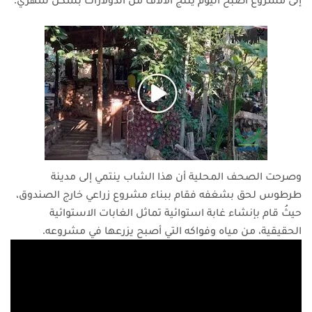
وصرحت الصحف المحلية أن هذا الشاب ينتمي إلى مدينة
طرطوس لحق بشغفه فقام ببناء مشروع زراعي خارج الصندوق،
حيثُ قام بإنشاء غابة استوائية تماثل الغابات الاستوائية
الحقيقية، من مياه وفواكه التي أصبح يزرعها في مشروعه.