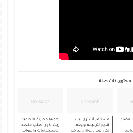
ا
ا
ا
ا
ا
ا
ا
محتوى ذات صلة
ا
ا
ا
ا
لفضاء
مستثمر أشترى بيت
أهمها محاربة التجاعيد..
قديم لترميمه وبيعه..
زيت بذور العنب متعدد
ا
ناسا
لكن عند دخوله وجد كنز
الاستخدامات والفوائد