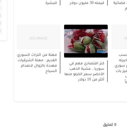
ا
 فضائية
قيمته 30 مليون دولار
للبشرة
م
ا
ا
ا
كسب
مهنة من التراث السوري
رته
القديم.. مهنة الشرقيات
كنز اقتصادي مهم في
رع سوري
مهددة بالزوال لانعدام
سوريا.. عشبة الذهب
ز بات
السياح
الأخضر سعر الكيلو منها
أكثر من 10 دولار
ً
0 تعليق