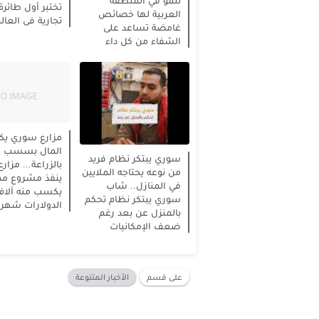
تنمو في المنطقة
تختبر أول طائرة
العربية لها خصائص
تجارية فى العال
غامضة تساعد على
الشفاء من كل داء
مزارع سوري ي
المال بسسب خب
سوري يبتكر نظام فريد
بالزراعة... مزا
من نوعه يحتاجه الملايين
ينفذ مشروع ممي
في المنازل.. شاب
يكسب منه آلاف
سوري يبتكر نظام تحكم
الدولارات شهريا
بالمنزل عن بعد رغم
ضعف الإمكانيات
على قسم
الأخبار المتنوعة