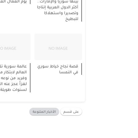
بينها سوريا والإمارات..
يوم العمال الع
أكثر الدول العربية إنتاجا
وتصديرا واستهلاكا
للبطيخ
قصة نجاح خياط سوري
عالمة سورية تق
في النمسا
العالم لابتكار 
وفريد من نوعه 
لغزاً عجز عنه ال
لسنوات طويلة
على قسم
الأخبار المتنوعة