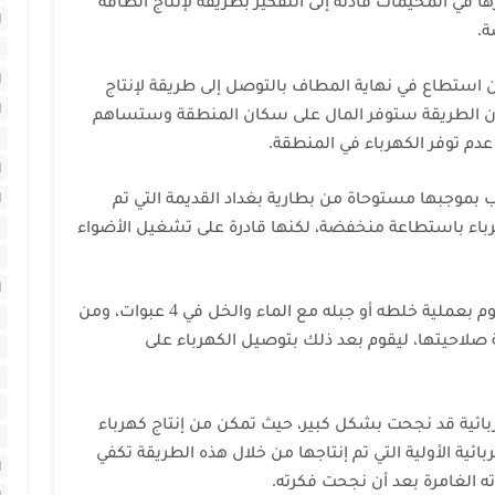
ا في المخيمات قادته إلى التفكير بطريقة لإنتاج الطاقة
ا
ة.
ا
أن استطاع في نهاية المطاف بالتوصل إلى طريقة لإنتاج
ا
اً أن الطريقة ستوفر المال على سكان المنطقة وستساهم
م توفر الكهرباء في المنطقة.
ا
رب بموجبها مستوحاة من بطارية بغداد القديمة التي تم
ا
رباء باستطاعة منخفضة، لكنها قادرة على تشغيل الأضواء
ا
ا
وأضاف أنه يقوم بتجميع التراب بعد أن يقوم بعملية خلطه أو جبله مع الماء والخل في 4 عبوات، ومن
لاحيتها، ليقوم بعد ذلك بتوصيل الكهرباء على
ا
ا
ا
هربائية قد نجحت بشكل كبير، حيث تمكن من إنتاج كهرباء
ا
بائية الأولية التي تم إنتاجها من خلال هذه الطريقة تكفي
ا
ه الغامرة بعد أن نجحت فكرته.