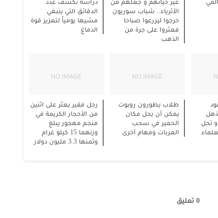
المي
غير حياتهم و جعلهم من
دراسة تكشف عدد
الأثرياء.. شباب سوريون
الدقائق التي ينبغي
خرجوا ليزرعوا صباحا
مشيها يومياً لتعزيز قوة
فعثروا على جرة من
الدماغ
الذهب
ود
طلاب يطورون روبوت
رجل فقير يعثر على اثنين
مذهل
يمكن أن يحل مكان
من الأحجار الكريمة في
و تحل
الحمير في سحب
منجم مهجور يبلغ
علماء
العربات ومهام أخرى
وزنهما 15 كيلو غرام
وثمنها 3.3 مليون دولار
0 تعليق