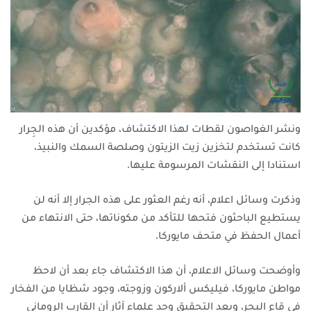
ونشر الغواصون لقطات لهذا الاكتشاف، مؤكدين أن هذه الجِرار
كانت تستخدم لتخزين زيت الزيتون وصلصة السمك والنبيذ،
استنادا إلى النقشات المرسومة عليها.
وذكرت وسائل اعلام، أنه رغم العثور على هذه الجرار إلا أنه لن
يستطيع الباحثون فتحها للتأكد من مكوناتها، حتى الانتهاء من
أعمال الحفظ في متحف مايوركا.
وأوضحت وسائل الاعلام، أن هذا الاكتشاف جاء بعد أن لاحظ
مواطن مايوركا، فيليكس ألاركون وزوجته، وجود شظايا من الفخار
في قاع البحر، وبعد التحقيق وجد علماء آثار أن القارب الروماني