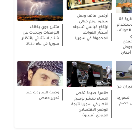
أرخص هاتف وصل
قرية كنا
سعره لرقم خيالي ..
استخدام
ارتفاع قياسي تسجله
متنبئ جوي يخالف
الهواتف
أسعار الهواتف
التوقعات ويتحدث عن
ي
المحمولة في سوريا
شتاء استثنائي بانتظار
حموي
سوريا في عام 2025
وجل
أفكاره
طيران من
.
وصية الساروت عند
ظاهرة جديدة تخص
السورية
تحرير حمص
النساء تنتشر بوضح
ض خصم
النهار في سوريا نتيجة
الوضع الاقتصادي
المتردي (فيديو)