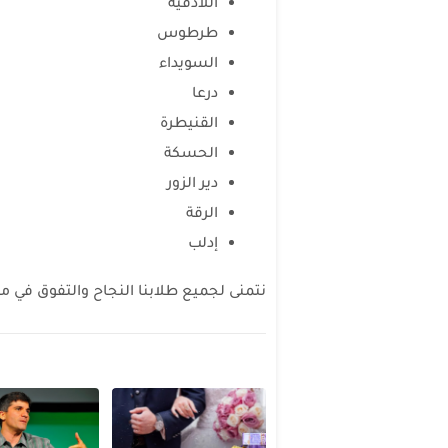
اللاذقية
طرطوس
السويداء
درعا
القنيطرة
الحسكة
دير الزور
الرقة
إدلب
نتمنى لجميع طلابنا النجاح والتفوق في م