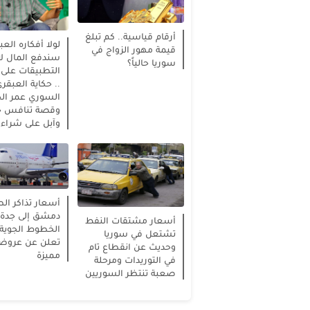
أرقام قياسية.. كم تبلغ
لولا أفكاره العب
قيمة مهور الزواج في
سندفع المال ل
سوريا حالياً؟
التطبيقات على 
.. حكاية العبقر
السوري عمر ال
وقصة تنافس ج
وآبل على شراء 
أسعار تذاكر ال
دمشق إلى جدة.
أسعار مشتقات النفط
الخطوط الجوية 
تشتعل في سوريا
تعلن عن عرو
وحديث عن انقطاع تام
مميزة
في التوريدات ومرحلة
صعبة تنتظر السوريين