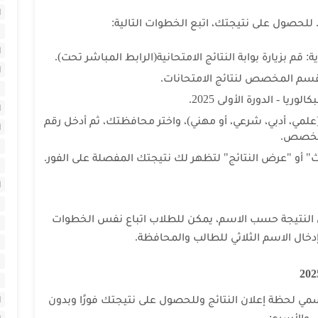
ا
. للحصول على نتيجتك، اتبع الخطوات التالية:
ا
: قم بزيارة بوابة النتائج الامتحانية(الرابط المباشر تحت).
ا
 القسم المخصص لنتائج الامتحانات.
وريا - الدورة الأولى 2025.
ا
علمي، أدبي، شرعي، أو مهني)، واختر محافظتك، ثم أدخل رقم
ا
لمخصص.
ا
" أو "عرض النتائج" لتظهر لك نتيجتك المفصلة على الفور.
ا
 عن النتيجة حسب الاسم، يمكن للطلاب اتباع نفس الخطوات
ا
دخال الاسم الثلاثي للطالب والمحافظة.
ا
ا
ا
 لحظة إعلان النتائج وللحصول على نتيجتك فورًا وبدون
ا
ل والأسرع: