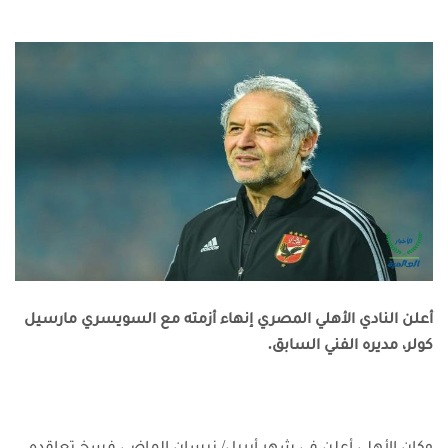
أعلن النادي الأهلي المصري إنهاء أزمته مع السويسري مارسيل
كولر، مديره الفني السابق.
وكان الأهلي أعلن في شهر أبريل/ نيسان الماضي فسخ تعاقده