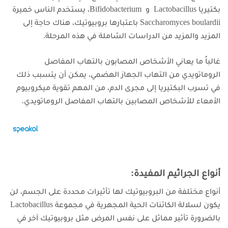
بكتيريا Lactobacillus و Bifidobacterium، يستخدم الناس خميرة
Saccharomyces boulardii باعتبارها بروبيوتيك،
هناك حاجة إلى
المزيد والمزيد من الدراسات الشاملة في هذه المرحلة.
غالباً ما يعاني الأشخاص المصابون بالتهاب المفاصل
الروماتويدي من التهاب الجهاز الهضمي، يمكن أن يتسبب ذلك
في تسرب البكتيريا إلى مجرى الدم، من المهم تقوية ميكروبيوم
الأمعاء للأشخاص المصابين بالتهاب المفاصل الروماتويدي.
أنواع الجراثيم المفيدة:
أنواع مختلفة من البروبيوتيك لها تأثيرات محددة على الجسم، لن
يكون لسلالة الكائنات الحية المجهرية في مجموعة Lactobacillus
بالضرورة تأثير مماثل على نفس المرض مثل بروبيوتيك آخر في