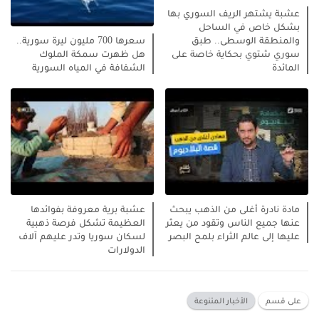
عشبة يشتهر الريف السوري بها
بشكل خاص في الساحل
والمنطقة الوسطى.. طبق
سعرها 700 مليون ليرة سورية..
سوري شتوي بحكاية خاصة على
هل ظهرت سمكة الملوك
المائدة
الشفافة في المياه السورية
مادة نادرة أغلى من الذهب يبحث
عشبة برية معروفة بفوائدها
عنها جميع الناس وتقود من يعثر
العظيمة تشكل فرصة ذهبية
عليها إلى عالم الثراء بلمح البصر
لسكان سوريا وتدر عليهم آلاف
الدولارات
على قسم
الأخبار المتنوعة