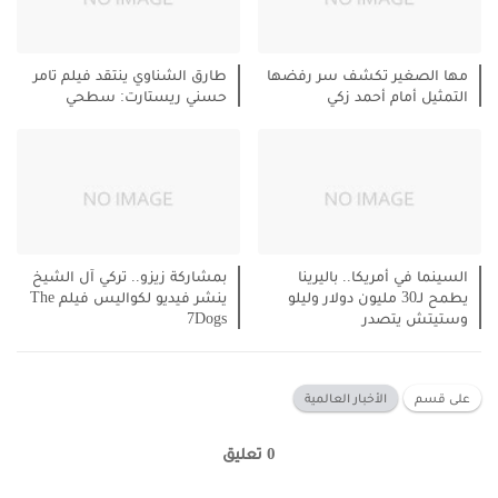
مها الصغير تكشف سر رفضها
طارق الشناوي ينتقد فيلم تامر
التمثيل أمام أحمد زكي
حسني ريستارت: سطحي
السينما في أمريكا.. باليرينا
بمشاركة زيزو.. تركي آل الشيخ
يطمح لـ30 مليون دولار وليلو
ينشر فيديو لكواليس فيلم The
وستيتش يتصدر
7Dogs
على قسم
الأخبار العالمية
0 تعليق