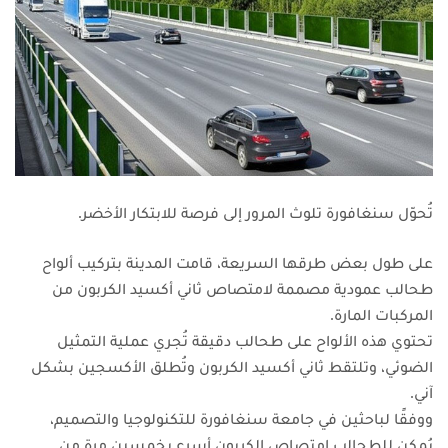
تُحوّل سنغافورة تلوث المرور إلى فرصة للابتكار الأخضر.
على طول بعض طرقها السريعة، قامت المدينة بتركيب ألواح
طحالب عمودية مصممة لامتصاص ثاني أكسيد الكربون من
المركبات المارة.
تحتوي هذه الألواح على طحالب دقيقة تُجري عملية التمثيل
الضوئي، وتلتقط ثاني أكسيد الكربون وتُطلق الأكسجين بشكل
آني.
ووفقًا لباحثين في جامعة سنغافورة للتكنولوجيا والتصميم،
يُمكن للطحالب امتصاص الكربون أسرع بخمسين مرة من