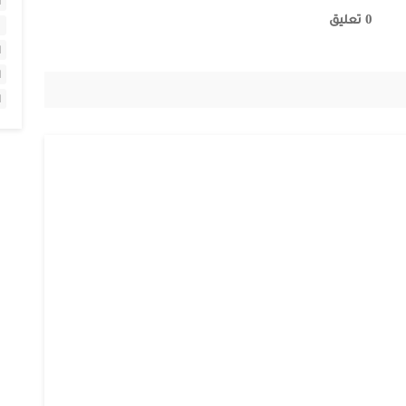
ا
0 تعليق
ا
ا
ا