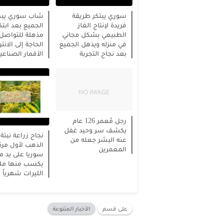
سوري يبتكر طريقة
شاب سوري يبه
فريدة لإنتاج الغاز
الجميع بعد ابتكا
الطبيعي بشكل مجاني
مذهلة للتواصل
في منزله ويذهل الجميع
الحاجة إلى الانت
بعد نجاح التجربة
الأقمار الصناعي
رجل مُعمر 126 عام
يكشف سر وحيد غفل
نجاح زراعة نبتة
عنه البشر جعله من
الذهب لأول مرة
المعمرين
سوريا على يد مز
يكسب منها ملا
الليرات شهرياً
على قسم
الأخبار المتنوعة