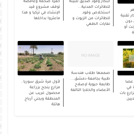
ابتكار وقود صديق للبيئة
حفرة ضخمة وغامضة
ا
للطائرات المدنية...
توقف مشروع قيد
ر
استخلاص وقود
الإنشاء في تركيا و هذا
ر تقنية
للطائرات من الزيوت و
ماعثروا بداخلها
 دون
ا
نفايات الطهي
رنت أو
ا
ة
ا
ا
ا
صممها طلاب هندسة
ا
طبية بجامعة دمشق…
 عصا
لأول مرة شرق سوريا..
طابعة حيوية لإصلاح
 في
مزارع ينجح بزراعة
الأعضاء والخلايا التالفة
ارع بات
محصول غريب عن
ا
يين
المنطقة ويجني أرباح
ا
هائلة
ا
ا
ا